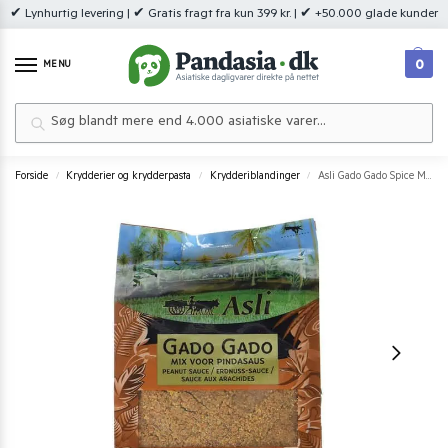
✔ Lynhurtig levering | ✔ Gratis fragt fra kun 399 kr. | ✔ +50.000 glade kunder
0
MENU
Søg
Forside
Krydderier og krydderpasta
Krydderiblandinger
Asli Gado Gado Spice Mix 200 g.
/
/
/