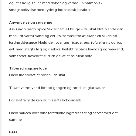
og let sødlig sauce med dybde og varme. En harmonisk
smagsoplevelse med tydelig indonesisk karakter.
Anvendelse og servering
Asli Gado Gado Spice Mix er nem at bruge – du skal blot blande den
med lidt varmt vand og evt. kokosmælk for at skabe en silkeblød
jordnøddesauce. Hæld den over grøntsager, æg, tofu eller ris og top
evt. med stegte løg og risekiks. Perfekt til både hverdag og weekend,
som forret, hovedret eller en del af et asiatisk bord.
Tilberedningsmetode
Hæld indholdet af posen i en skål.
Tilsæt varmt vand lidt ad gangen og rør til en glat sauce.
For ekstra fylde kan du tilsætte kokosmælk.
Hæld saucen over dine foretrukne ingredienser og servér med det
samme.
FAQ