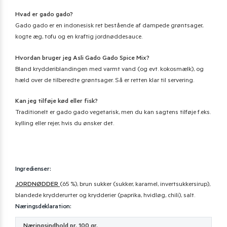
Hvad er gado gado?
Gado gado er en indonesisk ret bestående af dampede grøntsager,
kogte æg, tofu og en kraftig jordnøddesauce.
Hvordan bruger jeg Asli Gado Gado Spice Mix?
Bland krydderiblandingen med varmt vand (og evt. kokosmælk), og
hæld over de tilberedte grøntsager. Så er retten klar til servering.
Kan jeg tilføje kød eller fisk?
Traditionelt er gado gado vegetarisk, men du kan sagtens tilføje f.eks.
kylling eller rejer, hvis du ønsker det.
Ingredienser:
JORDNØDDER
(65 %), brun sukker (sukker, karamel, invertsukkersirup),
blandede krydderurter og krydderier (paprika, hvidløg, chili), salt.
Næringsdeklaration:
Næringsindhold pr. 100 gr.