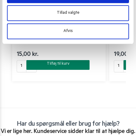
Tillad valgte
Afvis
KRYDDERIBLANDINGER
,
KRYDDERIBLANDINGER
KRYDDERIBLA
Mama Sitas Breading Mix 50 g.
Yakiniku Seas
15,00
kr.
19,00
kr.
Tilføj til kurv
Har du spørgsmål eller brug for hjælp?
Vi er lige her. Kundeservice sidder klar til at hjælpe dig.