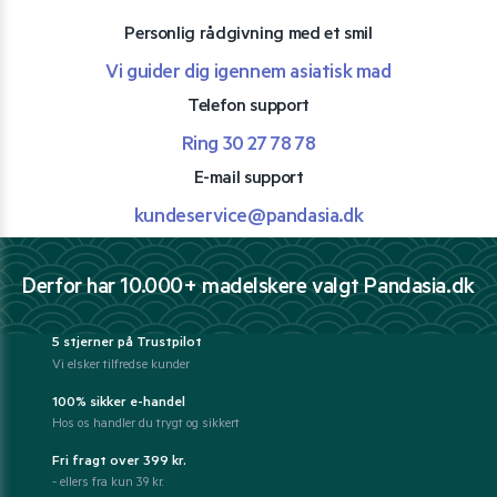
Personlig rådgivning med et smil
Vi guider dig igennem asiatisk mad
Telefon support
Ring 30 27 78 78
E-mail support
kundeservice@pandasia.dk
Derfor har 10.000+ madelskere valgt Pandasia.dk
5 stjerner på Trustpilot
Vi elsker tilfredse kunder
100% sikker e-handel
Hos os handler du trygt og sikkert
Fri fragt over 399 kr.
- ellers fra kun 39 kr.