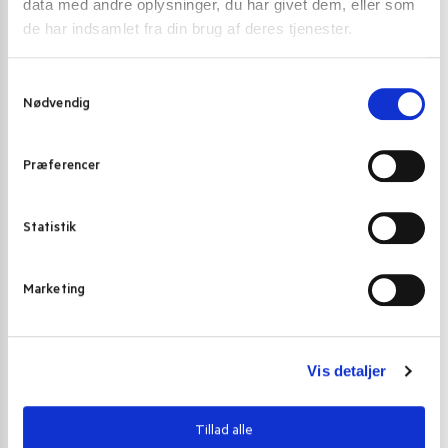
data med andre oplysninger, du har givet dem, eller som
Kategorier:
Krydderiblandinger
,
Krydderiblandinger
de har indsamlet fra din brug af deres tjenester.
S
Nødvendig
a
Gode alternativer til dette produkt
m
t
Præferencer
y
k
k
Statistik
e
v
Marketing
a
l
g
Vis detaljer
Tillad alle