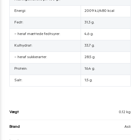
Energi:
2009 kJ/480 kcal
Fedt:
31,3 g.
– heraf mættede fedtsyrer:
4,6 g.
Kulhydrat:
33,7 g.
– heraf sukkerarter:
28,5 g.
Protein:
16,4 g.
Salt:
1,5 g.
Vægt
0,12 kg
Brand
Asli