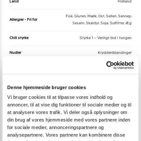
Land
Holland
Fisk, Gluten, Mælk, Ost, Selleri, Sennep,
Allergier - Fri for
Sesam, Skaldyr, Soja, Sulfitter, Æg
Chili styrke
Styrke 1 – Venligt bid i tungen
Nudler
Krydderiblandinger
Der er endnu ikke nogle anmeldelser.
Denne hjemmeside bruger cookies
Vær den første til at anmelde “Asli Gado Gado
Vi bruger cookies til at tilpasse vores indhold og
Spice Mix 200 g.”
annoncer, til at vise dig funktioner til sociale medier og til
at analysere vores trafik. Vi deler også oplysninger om
Du skal være
logged in
for at afgive en anmeldelse.
din brug af vores hjemmeside med vores partnere inden
for sociale medier, annonceringspartnere og
analysepartnere. Vores partnere kan kombinere disse
Varenummer (SKU):
16255