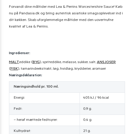
Forvandl dine måltider med Lea & Perrins Worcestershire Sauce! Køb
nu på Pandasia.dk og bring autentisk asiatiske smagsoplevelser ind i
dit køkken. Skab uforglemmelige måltider med den uovertrufne
kvalitet af Lea & Perrins.
Ingredienser:
MALT
eddike (
BYG
), spriteddike, melasse, sukker, salt,
ANSJOSER
(
FISK
), tamarindeekstrakt, løg, hvidløg, krydderier, aromaer
Næringsdeklaration:
Næringsindhold pr. 100 ml.
Energi:
405 kJ / 96 kcal
Fedt:
0,9 g.
– heraf mættede fedtsyrer:
0,4 g.
Kulhydrat:
21 g.