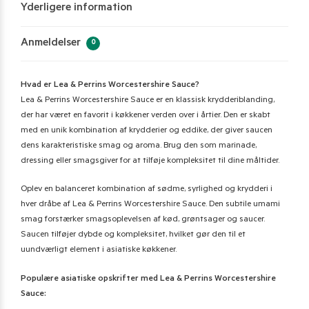
Yderligere information
Anmeldelser
0
Hvad er Lea & Perrins Worcestershire Sauce?
Lea & Perrins Worcestershire Sauce er en klassisk krydderiblanding,
der har været en favorit i køkkener verden over i årtier. Den er skabt
med en unik kombination af krydderier og eddike, der giver saucen
dens karakteristiske smag og aroma. Brug den som marinade,
dressing eller smagsgiver for at tilføje kompleksitet til dine måltider.
Oplev en balanceret kombination af sødme, syrlighed og krydderi i
hver dråbe af Lea & Perrins Worcestershire Sauce. Den subtile umami
smag forstærker smagsoplevelsen af kød, grøntsager og saucer.
Saucen tilføjer dybde og kompleksitet, hvilket gør den til et
uundværligt element i asiatiske køkkener.
Populære asiatiske opskrifter med Lea & Perrins Worcestershire
Sauce: