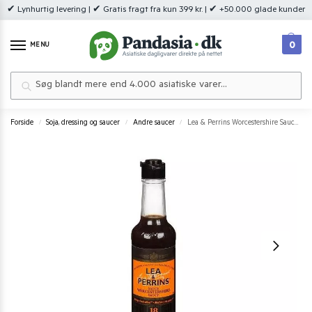
✔ Lynhurtig levering | ✔ Gratis fragt fra kun 399 kr. | ✔ +50.000 glade kunder
0
MENU
Søg
Forside
Soja, dressing og saucer
Andre saucer
Lea & Perrins Worcestershire Sauce 150 ml.
/
/
/