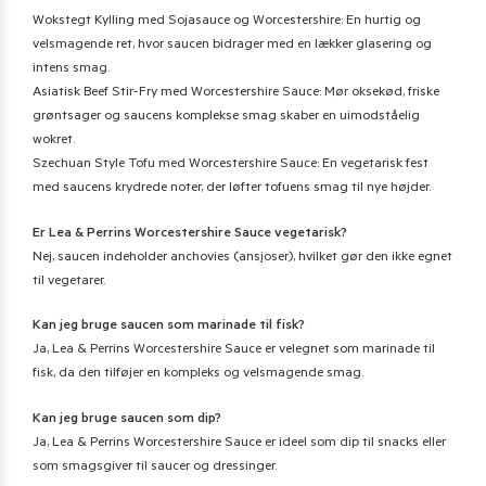
Wokstegt Kylling med Sojasauce og Worcestershire: En hurtig og
velsmagende ret, hvor saucen bidrager med en lækker glasering og
intens smag.
Asiatisk Beef Stir-Fry med Worcestershire Sauce: Mør oksekød, friske
grøntsager og saucens komplekse smag skaber en uimodståelig
wokret.
Szechuan Style Tofu med Worcestershire Sauce: En vegetarisk fest
med saucens krydrede noter, der løfter tofuens smag til nye højder.
Er Lea & Perrins Worcestershire Sauce vegetarisk?
Nej, saucen indeholder anchovies (ansjoser), hvilket gør den ikke egnet
til vegetarer.
Kan jeg bruge saucen som marinade til fisk?
Ja, Lea & Perrins Worcestershire Sauce er velegnet som marinade til
fisk, da den tilføjer en kompleks og velsmagende smag.
Kan jeg bruge saucen som dip?
Ja, Lea & Perrins Worcestershire Sauce er ideel som dip til snacks eller
som smagsgiver til saucer og dressinger.