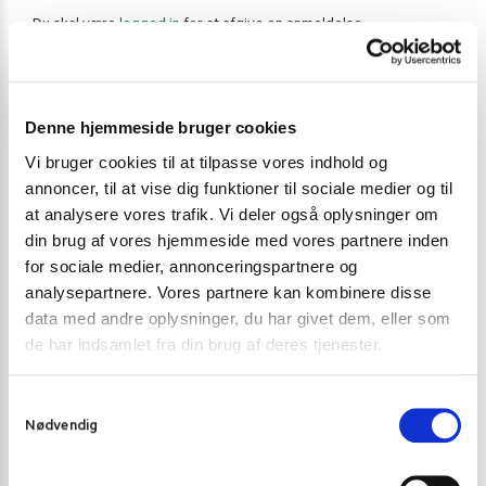
Du skal være
logged in
for at afgive en anmeldelse.
Varenummer (SKU):
5050
Denne hjemmeside bruger cookies
Kategori:
Andre saucer
Vi bruger cookies til at tilpasse vores indhold og
annoncer, til at vise dig funktioner til sociale medier og til
at analysere vores trafik. Vi deler også oplysninger om
Gode alternativer til dette produkt
din brug af vores hjemmeside med vores partnere inden
for sociale medier, annonceringspartnere og
analysepartnere. Vores partnere kan kombinere disse
data med andre oplysninger, du har givet dem, eller som
de har indsamlet fra din brug af deres tjenester.
S
Nødvendig
a
m
t