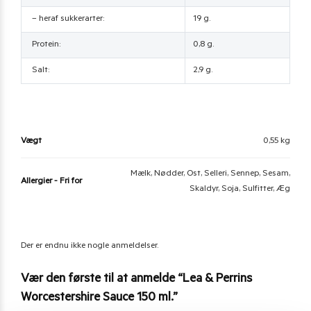
– heraf sukkerarter:
19 g.
Protein:
0,8 g.
Salt:
2,9 g.
Vægt
0,55 kg
Mælk, Nødder, Ost, Selleri, Sennep, Sesam,
Allergier - Fri for
Skaldyr, Soja, Sulfitter, Æg
Der er endnu ikke nogle anmeldelser.
Vær den første til at anmelde “Lea & Perrins
Worcestershire Sauce 150 ml.”