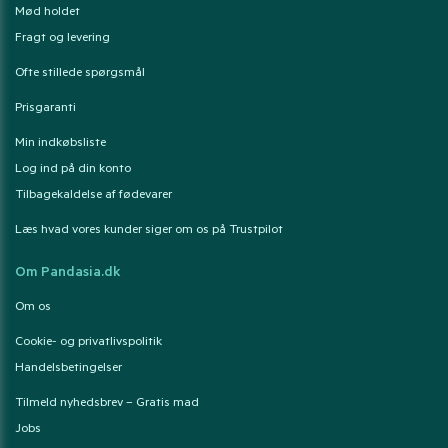
Mød holdet
Fragt og levering
Ofte stillede spørgsmål
Prisgaranti
Min indkøbsliste
Log ind på din konto
Tilbagekaldelse af fødevarer
Læs hvad vores kunder siger om os på Trustpilot
Om Pandasia.dk
Om os
Cookie- og privatlivspolitik
Handelsbetingelser
Tilmeld nyhedsbrev – Gratis mad
Jobs