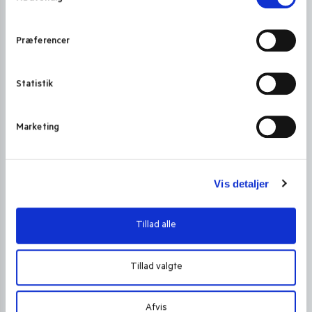
m
t
Præferencer
y
k
k
Statistik
e
v
Marketing
a
l
g
Vis detaljer
Tillad alle
Tillad valgte
Afvis