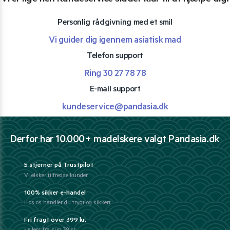
Vi er lige her. Kundeservice sidder klar til at hjælpe dig.
Personlig rådgivning med et smil
Vi guider dig igennem asiatisk mad
Telefon support
Ring 30 27 78 78
E-mail support
kundeservice@pandasia.dk
Derfor har 10.000+ madelskere valgt Pandasia.dk
5 stjerner på Trustpilot
Vi elsker tilfredse kunder
100% sikker e-handel
Hos os handler du trygt og sikkert
Fri fragt over 399 kr.