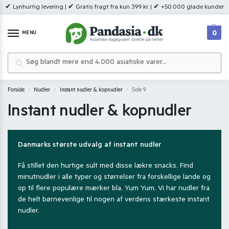
✔ Lynhurtig levering | ✔ Gratis fragt fra kun 399 kr. | ✔ +50.000 glade kunder
0
MENU
Søg
Forside
Nudler
Instant nudler & kopnudler
Side 9
/
/
/
Instant nudler & kopnudler
Danmarks største udvalg af instant nudler
Få stillet den hurtige sult med disse lækre snacks. Find
minutnudler i alle typer og størrelser fra forskellige lande og
op til flere populære mærker bla. Yum Yum. Vi har nudler fra
de helt børnevenlige til nogen af verdens stærkeste instant
nudler.