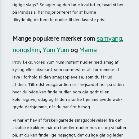
rigtige slags? Smagen og den høje kvalitet er, hvad vi her
på Pandasia, har højprioriteret for at kunne
tilbyde dig de bedste nudler til den laveste pris.
Mange populære mærker som
samyang
,
nongshim
,
Yum Yum
og
Mama
Prøv f.eks. vores Yum Yum instant nudler med smag af
kylling eller oksekød, som nærmest er alt for nemme at
lave i forhold til den smagsoplevelse, som du får ud
af dem. Tilfredshedsgarantien er i højsædet her på siden,
hvor du både kan finde nudler, som går godt til en
kold regnvejrsdag og til den stærke hjemmelavede wok-
gryde derhjemme, når du har fint besøg.
Vi har et hav af forskelligartede smagsoplevelser fra det
asiatiske køkken, når du handler nudler hos os, og vi håber
på, at du kan finde lige nøjagtigt, det du lige går og leder