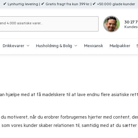
✔ Lynhurtig levering | ✔ Gratis fragt fra kun 399 kr. | ✔ +50.000 glade kunder
Søg
30 27 7
Kundese
Drikkevarer
Husholdning & Bolig
Mexicansk
Madpakker
n hjælpe med at få madelskere til at lave endnu flere asiatiske ret
u motiveret, når du erobrer forbrugernes hjerter med content, der s
 som vores kunder skaber relationen til, samtidig med at du sætter 