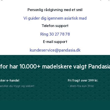
Personlig rådgivning med et smil
Vi guider dig igennem asiatisk mad
Telefon support
Ring 30 27 78 78
E-mail support
kundeservice@pandasia.dk
for har 10.000+ madelskere valgt Pandasi
kker e-handel
Fri fragt over 399 kr.
andler du trygt og sikkert
- ellers fra kun 39 kr.