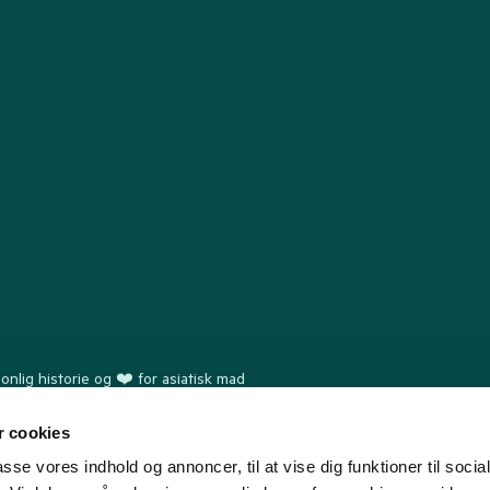
nlig historie og ❤️ for asiatisk mad
Følg os her og bliv inspireret
 cookies
passe vores indhold og annoncer, til at vise dig funktioner til soci