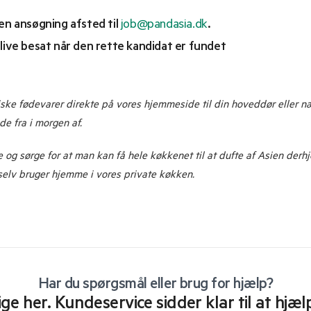
 en ansøgning afsted til
job@pandasia.dk
.
 blive besat når den rette kandidat er fundet
tiske fødevarer direkte på vores hjemmeside til din hoveddør eller 
e fra i morgen af.
se og sørge for at man kan få hele køkkenet til at dufte af Asien de
 selv bruger hjemme i vores private køkken.
Har du spørgsmål eller brug for hjælp?
lige her. Kundeservice sidder klar til at hjæl