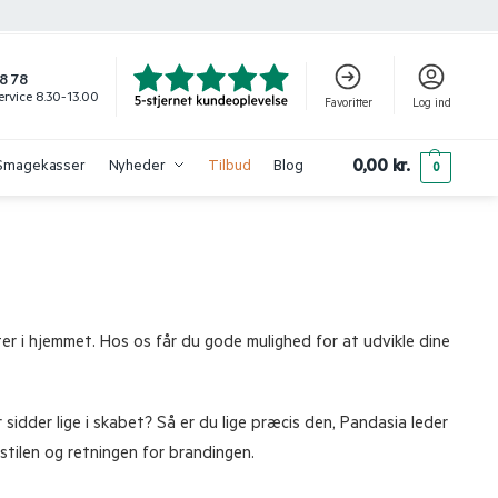
8 78
rvice 8.30-13.00
Favoritter
Log ind
0,00
kr.
Smagekasser
Nyheder
Tilbud
Blog
0
ter i hjemmet. Hos os får du gode mulighed for at udvikle dine
idder lige i skabet? Så er du lige præcis den, Pandasia leder
stilen og retningen for brandingen.