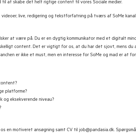
til at skabe det helt rigtige content til vores Sociale medier.
r, videoer, live, redigering og tekstforfatning på tværs af SoMe kan
elsker at være på. Du er en dygtig kommunikator med et digitalt mind
orskelligt content. Det er vigtigt for os, at du har det sjovt, mens du
nchen er ikke et must, men en interesse for SoMe og mad er at fo
content?
ige platforme?
sk og eksekverende niveau?
?
nd os en motiveret ansøgning samt CV til
job@pandasia.dk
. Spørgsmål