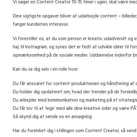
Vi søger en Content Creator 10-15 timer i ugen, skal være med 
Dine vigtigste opgaver bliver at udarbejde content – billede
fanger kundernes interesse.
Vi forestiller os, at du som person er kreativ, udadvendt og 
haj til Instragram, og synes det er fedt at udvikle idéer til f
opmærksomhed på de sociale medier. Uddannelse indenfor bra
Kan du se dig selv i en rolle hvor:
Du får ansvaret for content-produktionen og håndtering af 
Du holder dig opdateret om, hvad der trender på de forskell
Du arbejder med kommunikation og marketing på et strategi
Du får lov til at ’lege’ med alle dine kreative sider og være PÅ
Så skynd dig at sende os en ansøgning
Har du forelsket dig i stillingen som Content Creator, så se