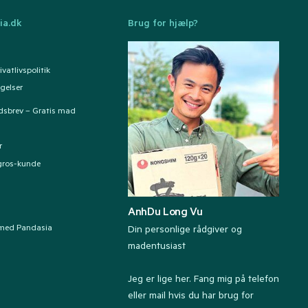
ia.dk
Brug for hjælp?
vatlivspolitik
gelser
dsbrev – Gratis mad
r
ngros-kunde
AnhDu Long Vu
med Pandasia
Din personlige rådgiver og
madentusiast
Jeg er lige her. Fang mig på telefon
eller mail hvis du har brug for