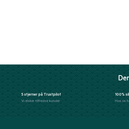
Der
5 stjerner på Trustpilot
100% si
Vi elsker tilfredse kunder
Hos os h