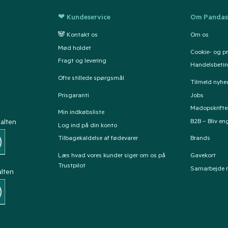
❤ Kundeservice
Om Pandas
🐼 Kontakt os
Om os
Mød holdet
Cookie- og pri
Fragt og levering
Handelsbetin
Ofte stillede spørgsmål
Tilmeld nyhe
Prisgaranti
Jobs
Madopskrifte
Min indkøbsliste
B2B – Bliv e
alten
Log ind på din konto
Tilbagekaldelse af fødevarer
Brands
Læs hvad vores kunder siger om os på
Gavekort
Trustpilot
Samarbejde 
alten