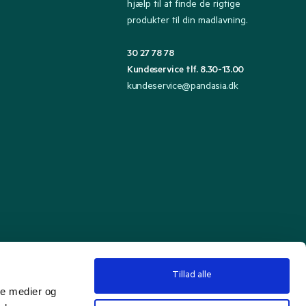
hjælp til at finde de rigtige
produkter til din madlavning.
30 27 78 78
Kundeservice tlf. 8.30-13.00
kundeservice@pandasia.dk
Tillad alle
ale medier og