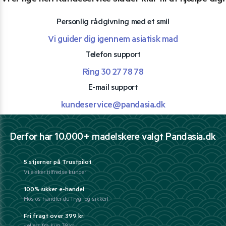
Vi er lige her. Kundeservice sidder klar til at hjælpe dig.
Personlig rådgivning med et smil
Vi guider dig igennem asiatisk mad
Telefon support
Ring 30 27 78 78
E-mail support
kundeservice@pandasia.dk
Derfor har 10.000+ madelskere valgt Pandasia.dk
5 stjerner på Trustpilot
Vi elsker tilfredse kunder
100% sikker e-handel
Hos os handler du trygt og sikkert
Fri fragt over 399 kr.