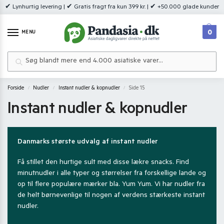
✔ Lynhurtig levering | ✔ Gratis fragt fra kun 399 kr. | ✔ +50.000 glade kunder
0
MENU
Søg
Forside
Nudler
Instant nudler & kopnudler
Side 15
/
/
/
Instant nudler & kopnudler
Danmarks største udvalg af instant nudler
Få stillet den hurtige sult med disse lækre snacks. Find
minutnudler i alle typer og størrelser fra forskellige lande og
op til flere populære mærker bla. Yum Yum. Vi har nudler fra
de helt børnevenlige til nogen af verdens stærkeste instant
nudler.