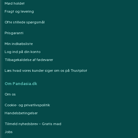
Mød holdet
Fragt og levering
Ofte stillede spørgsmål
Prisgaranti
Min indkøbsliste
Log ind på din konto
Tilbagekaldelse af fødevarer
Læs hvad vores kunder siger om os på Trustpilot
Om Pandasia.dk
Om os
Cookie- og privatlivspolitik
Handelsbetingelser
Tilmeld nyhedsbrev – Gratis mad
Jobs