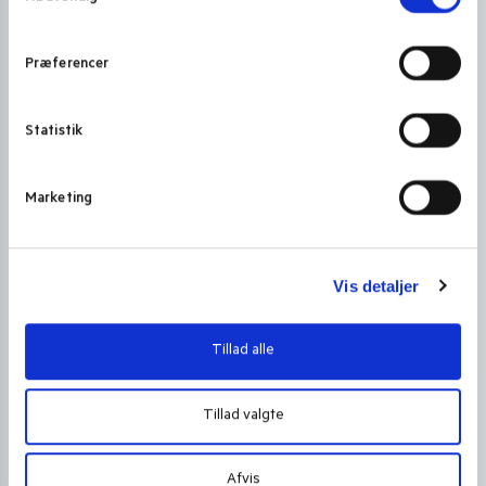
m
t
Præferencer
y
k
k
Statistik
e
v
Marketing
a
l
g
Vis detaljer
Tillad alle
Tillad valgte
Afvis