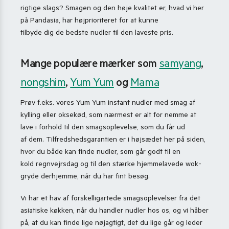
rigtige slags? Smagen og den høje kvalitet er, hvad vi her
på Pandasia, har højprioriteret for at kunne
tilbyde dig de bedste nudler til den laveste pris.
Mange populære mærker som
samyang
,
nongshim
,
Yum Yum
og
Mama
Prøv f.eks. vores Yum Yum instant nudler med smag af
kylling eller oksekød, som nærmest er alt for nemme at
lave i forhold til den smagsoplevelse, som du får ud
af dem. Tilfredshedsgarantien er i højsædet her på siden,
hvor du både kan finde nudler, som går godt til en
kold regnvejrsdag og til den stærke hjemmelavede wok-
gryde derhjemme, når du har fint besøg.
Vi har et hav af forskelligartede smagsoplevelser fra det
asiatiske køkken, når du handler nudler hos os, og vi håber
på, at du kan finde lige nøjagtigt, det du lige går og leder